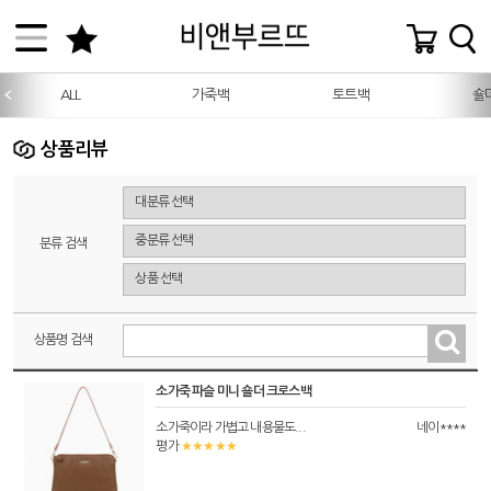
ALL
가죽백
토트백
숄
상품리뷰
분류 검색
상품명 검색
소가죽 파슬 미니 숄더 크로스백
소가죽이라 가볍고 내용물도...
네이****
★★★★★
평가