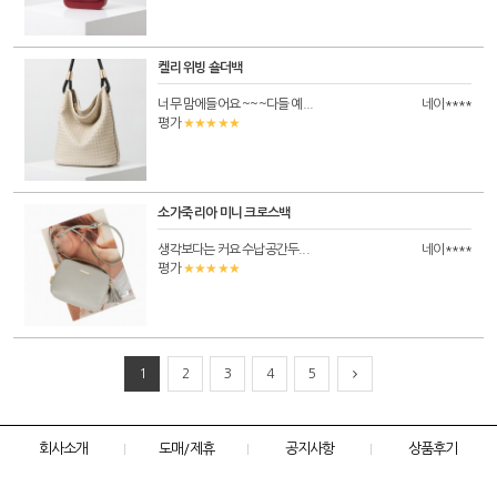
켈리 위빙 숄더백
너무 맘에들어요 ~~~다들 예...
네이****
★★★★★
평가
소가죽 리아 미니 크로스백
생각보다는 커요 수납공간두...
네이****
★★★★★
평가
1
2
3
4
5
회사소개
도매/제휴
공지사항
상품후기